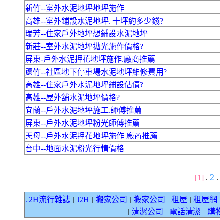
新竹--室外水泥地坪地坪施作
高雄--室外鋪設水泥地坪. 十坪約多少錢?
瑞芳--住家戶外地坪想鋪設水泥地坪
新莊--室外水泥地坪拋光施作價格?
屏東-戶外水泥押花地坪施作.廠商推薦
蘆竹--社區地下停車場水泥地坪維修費用?
高雄--住家戶外水泥地坪鋪設估價?
高雄--屋外舖水泥地坪價格?
宜蘭--戶外水泥地坪施工.師傅推薦
屏東--戶外水泥地坪粉光師傅推薦
天母--戶外水泥押花地坪施作.廠商推薦
台中--地面水泥粉光行情價格
2
[1]
.
.
J2H流行雜誌
J2H
搬家公司
搬家公司
租屋
租屋網
｜
｜
｜
｜
｜
清潔公司
電話清潔
購
｜
｜
｜