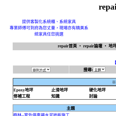
rep
提供客製化系統櫃、系統家具
專業師傅可到府為您丈量，現場亦有精美系
統家具任您挑選
repair首頁
‧
repair論壇
‧
地
搜尋:
※
Epoxy地坪
止滑地坪
硬化地坪
修補工程
知識
討論
主題
樹林--室外停車場水泥地板施工