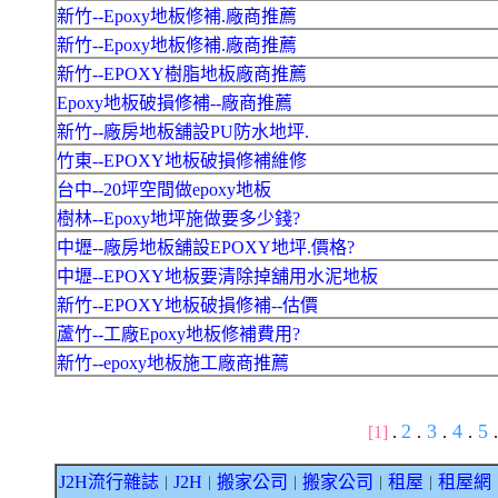
新竹--Epoxy地板修補.廠商推薦
新竹--Epoxy地板修補.廠商推薦
新竹--EPOXY樹脂地板廠商推薦
Epoxy地板破損修補--廠商推薦
新竹--廠房地板舖設PU防水地坪.
竹東--EPOXY地板破損修補維修
台中--20坪空間做epoxy地板
樹林--Epoxy地坪施做要多少錢?
中壢--廠房地板舖設EPOXY地坪.價格?
中壢--EPOXY地板要清除掉舖用水泥地板
新竹--EPOXY地板破損修補--估價
蘆竹--工廠Epoxy地板修補費用?
新竹--epoxy地板施工廠商推薦
2
3
4
5
[1]
.
.
.
.
.
J2H流行雜誌
J2H
搬家公司
搬家公司
租屋
租屋網
｜
｜
｜
｜
｜