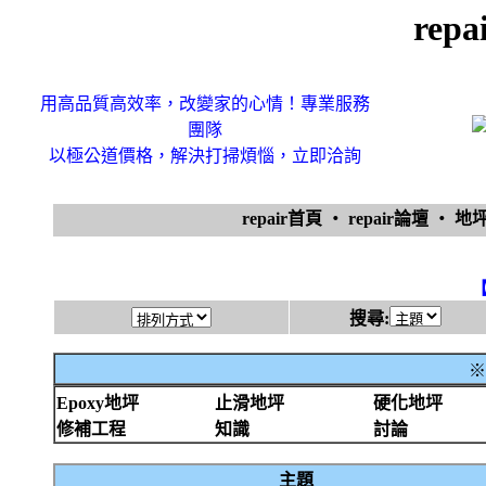
rep
用高品質高效率，改變家的心情！專業服務
團隊
以極公道價格，解決打掃煩惱，立即洽詢
repair首頁
‧
repair論壇
‧
地
搜尋:
※
Epoxy地坪
止滑地坪
硬化地坪
修補工程
知識
討論
主題