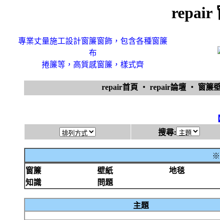
repa
專業丈量施工設計窗簾窗飾，包含各種窗簾
布
捲簾等，高質感窗簾，樣式齊
repair首頁
‧
repair論壇
‧
窗簾
搜尋:
※
窗簾
壁紙
地毯
知識
問題
主題