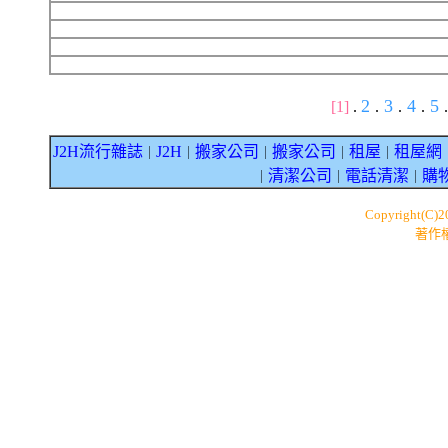
2
3
4
5
[1]
.
.
.
.
.
J2H流行雜誌
J2H
搬家公司
搬家公司
租屋
租屋網
｜
｜
｜
｜
｜
清潔公司
電話清潔
購
｜
｜
｜
Copyright(C)
著作