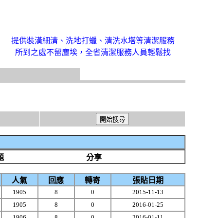
提供裝潢細清、洗地打蠟、清洗水塔等清潔服務
所到之處不留塵埃，全省清潔服務人員輕鬆找
題
分享
人氣
回應
轉寄
張貼日期
1905
8
0
2015-11-13
1905
8
0
2016-01-25
1906
8
0
2016-01-11