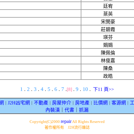
廷宥
棻英
宋閔豪
莊碧霞
瑛芬
娟娟
陳佩倫
林俊嘉
陳桑
政皓
1
2
3
4
5
6
7
9
10
.
.
.
.
.
.
.
[8]
.
.
.
下11 頁>>
網
J2H凶宅網
不動產
房屋仲介
房地產
比價網
客源網
｜
｜
｜
｜
｜
｜
｜
內裝潢
｜
代書
｜
抓漏
repair
Copyright(C)2000
All Rights Reserved
著作權所有 J2H流行雜誌