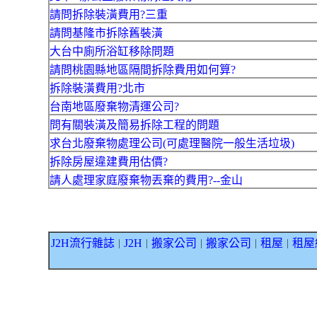
請問拆除裝潢費用?三重
請問基隆市拆除舊裝潢
大台中廁所浴缸移除問題
請問桃園縣地區隔間拆除費用如何算?
拆除裝潢費用?北市
台南地區廢棄物清運公司?
問有關裝潢及簡易拆除工程的問題
求台北廢棄物處理公司(可處理醫院一般生活垃圾)
拆除房屋違建費用估價?
請人處理家庭廢棄物丟棄的費用?--金山
J2H流行雜誌
J2H
搬家公司
搬家公司
租屋
租屋
｜
｜
｜
｜
｜