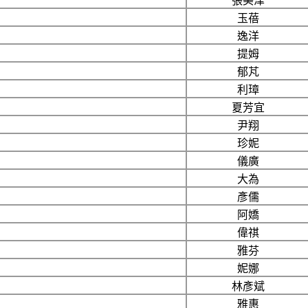
張美津
玉蓓
逸洋
提姆
郁芃
利璋
夏芳宜
尹翔
珍妮
儀廣
大為
彥儒
阿嬌
偉祺
雅芬
妮娜
林彥斌
雅惠