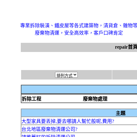
專業拆除裝潢、鐵皮屋等各式建築物，清貨倉、雜物
廢棄物清運，安全高效率，客戶口碑肯定
repair首
拆除工程
廢棄物處理
主題
大型家具要丟掉,要去哪請人幫忙般呢,費用?
台北地區廢棄物清運公司?