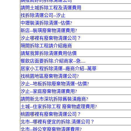
請推薦好的拆除清運公司
請問土城拆除工程及清運費用
找拆除清運公司--汐止
中壢裝潢拆除清運~估價?
新店--裝璜廢棄物清運費用?
汐止哪裡有廢棄物清運公司？
隔間拆除工程請介紹廠商
請幫我算拆除清運費用估價
餐飲店面要拆除.介紹商家--急....
居家小工程拆除清運--廠商介紹--萬華
找桃園地區廢棄物清運公司?
汐止--地板拆除廢棄物清運~估價?
汐止--家庭廢棄物清運費用?
請問新北市深坑拆除舊裝潢廠商?
土城--住家拆除工程 廢棄物處理費用?
桃園哪裡有廢棄物清運公司？
北市--哪裡有便宜的拆除.清運公司？
北市--辦公室廢棄物清運費用?