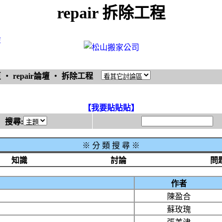
repair 拆除工程
等
頁
‧
repair論壇
‧
拆除工程
【我要貼貼貼】
搜尋:
※
分 類 搜 尋 ※
知識
討論
問
作者
陳盈合
蘇玫瑰