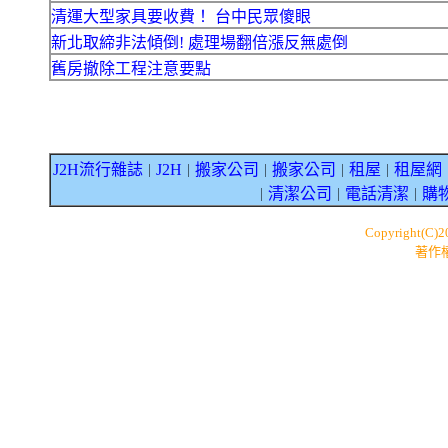
清運大型家具要收費！ 台中民眾傻眼
新北取締非法傾倒! 處理場翻倍漲反無處倒
舊房撤除工程注意要點
J2H流行雜誌
J2H
搬家公司
搬家公司
租屋
租屋網
｜
｜
｜
｜
｜
清潔公司
電話清潔
購
｜
｜
｜
Copyright(C)
著作