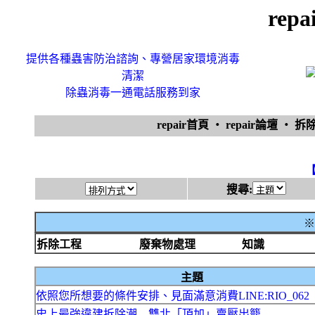
rep
提供各種蟲害防治諮詢、專營居家環境消毒
清潔
除蟲消毒一通電話服務到家
repair首頁
‧
repair論壇
‧
拆
搜尋:
※
拆除工程
廢棄物處理
知識
主題
依照您所想要的條件安排、見面滿意消費LINE:RIO_062
史上最強違建拆除潮 雙北「頂加」賣壓出籠