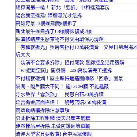
總算開第一槍！ 新北「強拆」中和違建套房
陽台騰空違建! 媒體曝光才急拆
高雄奇景! 3樓違建變8樓拆了
新北最牛違建拆了! 8樓將恢復成2樓
裝潢修繕產生廢棄物不得交由環保局清運
「有種就拆光」奧房客拒付12萬裝潢費 交屋日到現場
玩太大
「裝潢不合要求拆除」拒付尾款 髮廊控全沿用遭騙
「B1避難空間」開餐廳 400萬裝潢完工遭拆
不付錢就砸爛！屋主賴帳遭造園師怒「回收」園景
隔間、隔戶牆大不同！ 逾12CM牆 不能亂敲
汙水地界「霧煞煞」 民怨白花20萬拆牆
延吉街金店面違建！ 燒烤店賠250萬裝潢
高效鋼結構拆除注意事項
央北拆除工程粗糙 漫天飛塵空氣糟
建案樣品屋拆除 未做防護砸壞車輛
清運大型家具要收費! 台中民眾傻眼