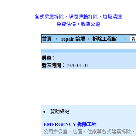
各式房屋拆除，隔間磚牆打除，垃圾清運
免費估價，收費公道
首頁
‧
repair 論壇
‧
拆除工程館
‧
房東：
發表時間：
1970-01-01
贊助網站
EMERGENCY 拆除工程
公司辦公室、店面、住家等各式建築拆除，