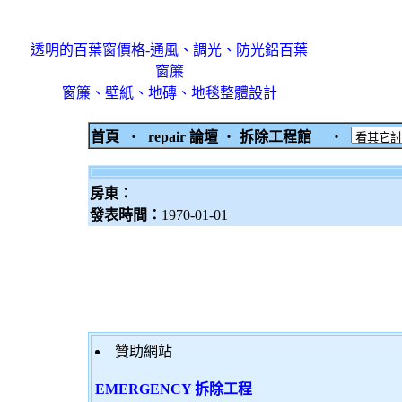
透明的百葉窗價格-通風、調光、防光鋁百葉
窗簾
窗簾、壁紙、地磚、地毯整體設計
首頁
‧
repair 論壇
‧
拆除工程館
‧
房東：
發表時間：
1970-01-01
贊助網站
EMERGENCY 拆除工程