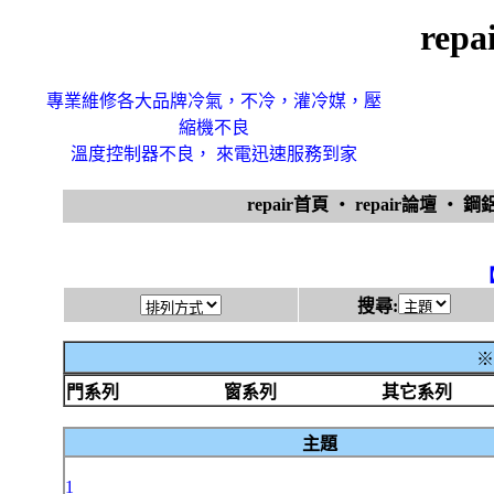
rep
專業維修各大品牌冷氣，不冷，灌冷媒，壓
縮機不良
溫度控制器不良， 來電迅速服務到家
repair首頁
‧
repair論壇
‧
鋼
搜尋:
※
門系列
窗系列
其它系列
主題
1