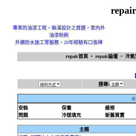
rep
專業的油漆工程，裝潢設計之首選，室內外
油漆粉刷
外牆防水施工等服務，20年經驗有口皆碑
repair首頁
‧
repair論壇
‧
冷
搜尋:
※
安裝
保養
維修
問題
冷媒填充
新舊買賣
主題