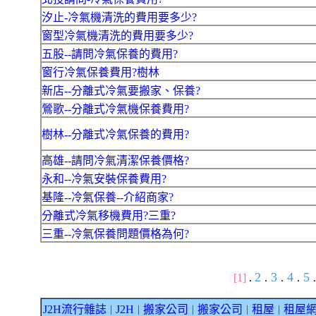
汐止-冷氣機清洗的費用要多少?
窗型冷氣機清洗的費用要多少?
五股--請問冷氣保養的費用?
窗行冷氣保養費用?樹林
新店--分離式冷氣要搬家、保養?
鶯歌--分離式冷氣機保養費用?
樹林--分離式冷氣保養的費用?
高雄--請問冷氣清潔保養價格?
永和--冷氣安裝保養費用?
基隆--冷氣保養--介紹商家?
分離式冷氣移機費用?三重?
三重--冷氣保養問題價格為何?
2
3
4
5
[1]
.
.
.
.
.
J2H流行雜誌
J2H
搬家公司
搬家公司
租屋
租屋
｜
｜
｜
｜
｜