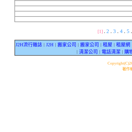
2
3
4
5
[1]
.
.
.
.
.
J2H流行雜誌
J2H
搬家公司
搬家公司
租屋
租屋網
｜
｜
｜
｜
｜
清潔公司
電話清潔
購
｜
｜
｜
Copyright(C)
著作