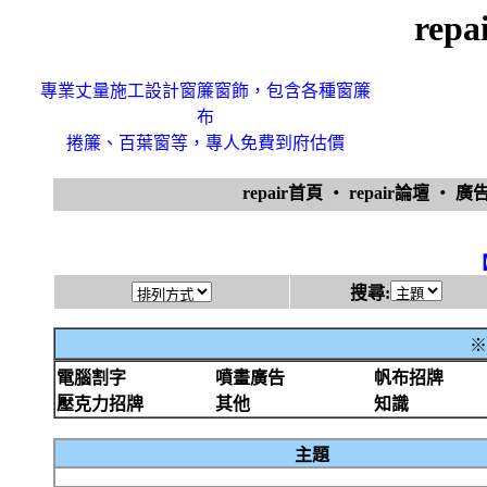
rep
專業丈量施工設計窗簾窗飾，包含各種窗簾
布
捲簾、百葉窗等，專人免費到府估價
repair首頁
‧
repair論壇
‧
廣
搜尋:
※
電腦割字
噴畫廣告
帆布招牌
壓克力招牌
其他
知識
主題