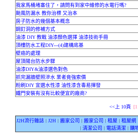
我家馬桶堵塞住了，請問有到家中維修的水電行嗎?
颱風防漏水 教你治標 又治本
房子防水的幾個基本概念
鋼釘洞的修補方式
油漆 DIY 教戰 油漆顏色選擇 油漆技術手冊
頂樓防水工程DIY---(4)建構底基
壁癌的處理
屋頂陽台防水步驟
油漆DIY&油漆選色對色
抓完漏牆壁照滲水 業者竟強索價
粉刷DIY 宜選水性漆 油性漆含毒易揮發
鐵門安裝有沒有比較便宜的廠商?
<<上 10頁
[1
J2H流行雜誌
J2H
搬家公司
搬家公司
租屋
租屋網
｜
｜
｜
｜
｜
清潔公司
電話清潔
購
｜
｜
｜