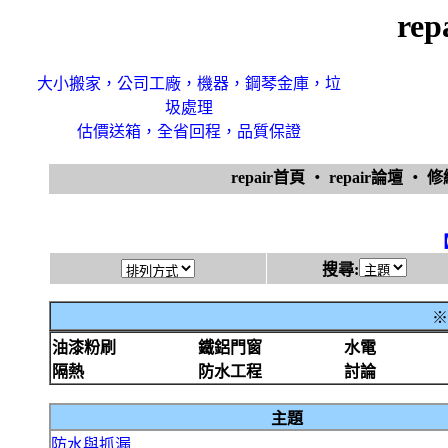
re
大小搬家，公司工廠，機器，鋼琴金庫，垃
圾處理
估價送箱，全省回程，品質保證
repair首頁
‧
repair論壇
‧
搜尋:
※
油漆粉刷
鐵鋁門窗
水電
隔熱
防水工程
討論
主題
防水與抓漏