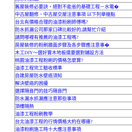
舊屋裝修必要訣，絕對不能省的基礎工程－水電�
中古屋翻修、中古屋交屋注意事項 以下列舉幾點
台北有價格合理的油漆粉刷師傅嗎?
防水抓漏公司那家口碑比較好的,請幫忙介紹
請問哪裡有推薦的油漆工程嗎?
房屋裝修的粉刷牆面步驟及各步驟應注意事�
木工DIY～選好實木地板還要選對鋪設方法
桃園油漆工程粉刷的價格怎麼算?
油漆工程完工驗收標準
自建房屋防水壁癌須知
解決壁癌的困擾
選擇隔音門的技巧隔音門
防水漏水抓漏應注意那些事項
頂樓隔熱
油漆工程粉刷教學
台北油漆工程的行情價格大約在哪邊?
油漆粉刷施工時十大應注意事項