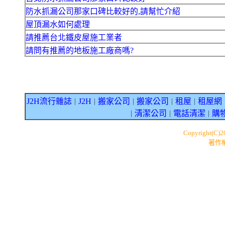
防水抓漏公司那家口碑比較好的,請幫忙介紹
屋頂漏水如何處理
請推薦台北鐵皮屋施工業者
請問有推薦的地板施工廠商嗎?
J2H流行雜誌
J2H
搬家公司
搬家公司
租屋
租屋網
｜
｜
｜
｜
｜
清潔公司
電話清潔
購
｜
｜
｜
Copyright(C)
著作