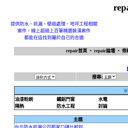
re
提供防水、抓漏、壁癌處理、地坪工程相關
案件，線上超過上百筆精選裝潢案件
都能在這找到屬於自己的合適
repair首頁
‧
repair論壇
‧
搜尋:
※
油漆粉刷
鐵鋁門窗
水電
隔熱
防水工程
討論
主題
台北防水抓漏公司那家口碑比較好