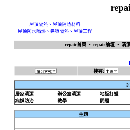
rep
屋頂隔熱、屋頂隔熱材料
屋頂防水隔熱、建築隔熱、屋頂工程
repair首頁
‧
repair論壇
‧
清
搜尋:
※
居家清潔
辦公室清潔
地板打蠟
病媒防治
教學
問題
主題