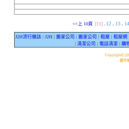
12
13
1
<<上 10頁
[11]
.
.
.
J2H流行雜誌
J2H
搬家公司
搬家公司
租屋
租屋網
｜
｜
｜
｜
｜
清潔公司
電話清潔
購
｜
｜
｜
Copyright(C)
著作