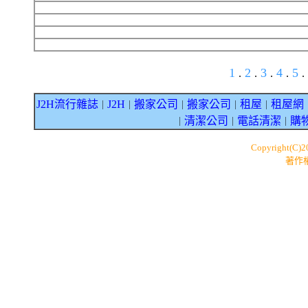
1
2
3
4
5
.
.
.
.
.
J2H流行雜誌
J2H
搬家公司
搬家公司
租屋
租屋網
｜
｜
｜
｜
｜
清潔公司
電話清潔
購
｜
｜
｜
Copyright(C)
著作