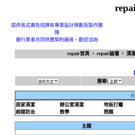
rep
提供各式廣告招牌有專業設計規劃及製作團
隊
銀行業者共同供應契約廠商，歡迎洽詢
repair首頁
‧
repair論壇
‧
清
搜尋:
※
居家清潔
辦公室清潔
地板打蠟
病媒防治
教學
問題
主題