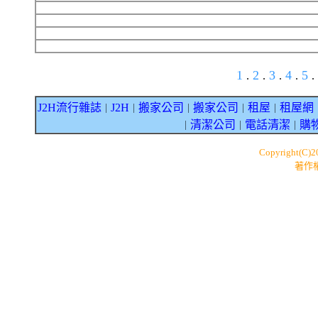
1
2
3
4
5
.
.
.
.
.
J2H流行雜誌
J2H
搬家公司
搬家公司
租屋
租屋網
｜
｜
｜
｜
｜
清潔公司
電話清潔
購
｜
｜
｜
Copyright(C)
著作