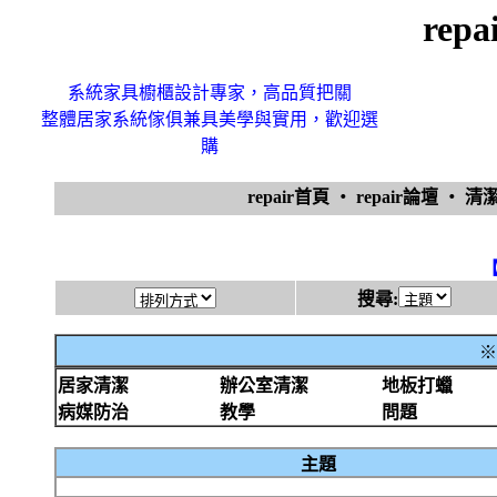
rep
系統家具櫥櫃設計專家，高品質把關
整體居家系統傢俱兼具美學與實用，歡迎選
購
repair首頁
‧
repair論壇
‧
清
搜尋:
※
居家清潔
辦公室清潔
地板打蠟
病媒防治
教學
問題
主題