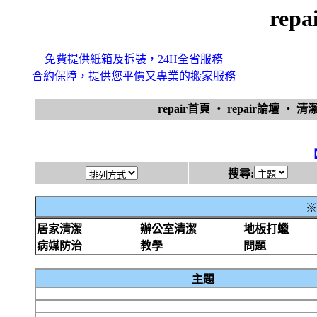
rep
免費提供紙箱及拆裝，24H全省服務
合約保障，提供您平價又專業的搬家服務
repair首頁
‧
repair論壇
‧
清
搜尋:
※
居家清潔
辦公室清潔
地板打蠟
病媒防治
教學
問題
主題