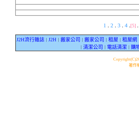
1
2
3
4
.
.
.
.
[5]
J2H流行雜誌
J2H
搬家公司
搬家公司
租屋
租屋網
｜
｜
｜
｜
｜
清潔公司
電話清潔
購
｜
｜
｜
Copyright(C)
著作