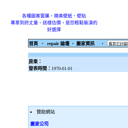
各種圖案窗簾、精美壁紙、壁貼
專業到府丈量、送樣估價，是您輕鬆裝潢的
好選擇
首頁
‧
repair 論壇
‧
搬家資訊
‧
房東：
發表時間：
1970-01-01
贊助網站
搬家公司